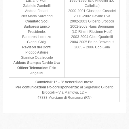
Luciano Morri
1995-1996 Ezio Angelini (LC
Gabriele Zambelli
Cattolica)
Andrea Forlani
2000-2001 Giuseppe Casadei
Pier Maria Salvadori
2001-2002 Davide Uva
Comitato Soci
2002-2003 Gilberto Broccoli
Barbaresi Enrico
2002-2003 Hans Bergmann
Presidente:
(LC Rimini Riccione Host)
Barbaresi Lorenzo
2003-2004 Cleto Quadrelli
Gianni Ghigi
2004-2005 Bruno Benvenuti
Revisori dei Conti
2005 – 2006 Ugo Gaia
Pioppo Astorre
Gianrico Quattrocolo
Addetto Stampa:
Davide Uva
Officer Telematico:
Ezio
Angelini
Conviviali: 1° – 3° venerdì del mese
Per comunicazioni e/o corrispondenza:
al Segretario Gilberto
Broccoli – Via Mantova, 12 –
47833 Morciano di Romagna (RN)