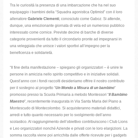
Tra le curiosità la presenza di una imbarcazione che ha nel suo
equipaggio i bambini della “Squadra agonistica Optimist” con il loro
allenatore
Gabriele Clementi
, conosciuto come Gaboz. Si attende,
dunque, una emozionante giornata di vela ed un numeroso pubblico
interessato come cornice. Previste decine di barche di diverse
categorie provenienti da tutto il circondario pronte ad impegnarsi in
una veleggiata che unisce i valori sportivi all’impegno per la
beneficenza e solidarietà.
“Il fine della manifestazione – spiegano gli organizzatori – è unire le
persone in amicizia nello spirito competitivo e in iniziative solidali.
Quest’anno con i fondi raccolti desideriamo offrire il nostro contributo
per il sostegno al progetto “
Un Mondo a Misura di un bambino
”
promosso presso la Scuola Primaria a metodo Montessori “
Il Bambino
Maestro
”, recentemente inaugurata in Via Santa Maria del Piano a
Montescudo di Montecolombo. Si acquisteranno materiali didattici,
arredi e tutto quanto necessario per lo svolgimento dell’anno
scolastico. Al raggiungimento dell’obiettivo contribuiscono i Club Lions
e Leo organizzatori nonché Aziende e privati con le loro elargizioni. La
somma raccolta viene poi arricchita dalle offerte ricevute per i gadgets