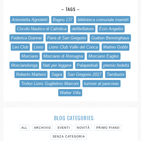
– TAGS –
Antonietta Agnoletti
Bagno 137
biblioteca comunale mariotti
Circolo Nautico di Cattolica
defibrillatore
Ezio Angelini
Federica Giannei
Fiera di San Gregorio
Gudrun Benninghaus
Leo Club
Lions
Lions Club Valle del Conca
Matteo Gobbi
Morciano
Morciano di Romagna
Morciano Eagles
Morcianolonga
Nati per leggere
Palapedriali
premio fedeltà
Roberto Matteini
Sagra
San Gregorio 2017
Tamburini
Trofeo Lions Guglielmo Marconi
tumore al pancreas
Walter Villa
BLOG CATEGORIES:
ALL
ARCHIVIO
EVENTI
NOVITÀ
PRIMO PIANO
SENZA CATEGORIA