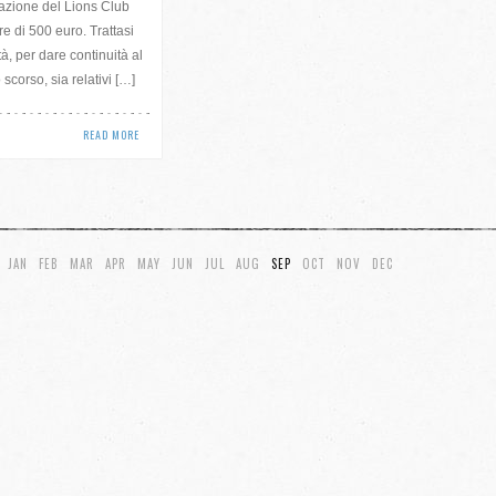
nazione del Lions Club
re di 500 euro. Trattasi
ità, per dare continuità al
scorso, sia relativi […]
READ MORE
JAN
FEB
MAR
APR
MAY
JUN
JUL
AUG
SEP
OCT
NOV
DEC