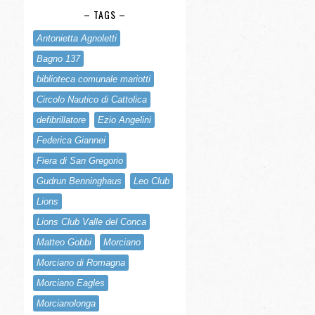
– TAGS –
Antonietta Agnoletti
Bagno 137
biblioteca comunale mariotti
Circolo Nautico di Cattolica
defibrillatore
Ezio Angelini
Federica Giannei
Fiera di San Gregorio
Gudrun Benninghaus
Leo Club
Lions
Lions Club Valle del Conca
Matteo Gobbi
Morciano
Morciano di Romagna
Morciano Eagles
Morcianolonga