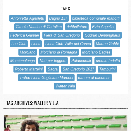
– TAGS –
Antonietta Agnoletti
Bagno 137
biblioteca comunale mariotti
Circolo Nautico di Cattolica
defibrillatore
Ezio Angelini
Federica Giannei
Fiera di San Gregorio
Gudrun Benninghaus
Leo Club
Lions
Lions Club Valle del Conca
Matteo Gobbi
Morciano
Morciano di Romagna
Morciano Eagles
Morcianolonga
Nati per leggere
Palapedriali
premio fedeltà
Roberto Matteini
Sagra
San Gregorio 2017
Tamburini
Trofeo Lions Guglielmo Marconi
tumore al pancreas
Walter Villa
TAG ARCHIVES: WALTER VILLA