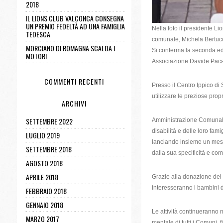
2018
IL LIONS CLUB VALCONCA CONSEGNA
UN PREMIO FEDELTÀ AD UNA FAMIGLIA
Nella foto il presidente L
TEDESCA
comunale, Michela Bertucci
MORCIANO DI ROMAGNA SCALDA I
Si conferma la seconda ed
MOTORI
Associazione Davide Paca
COMMENTI RECENTI
Presso il Centro Ippico di 
utilizzare le preziose propr
ARCHIVI
SETTEMBRE 2022
Amministrazione Comunale,
disabilità e delle loro f
LUGLIO 2019
lanciando insieme un messa
SETTEMBRE 2018
dalla sua specificità e co
AGOSTO 2018
APRILE 2018
Grazie alla donazione dei 
interesseranno i bambini 
FEBBRAIO 2018
GENNAIO 2018
Le attività continueranno n
MARZO 2017
mentale di tutti i Comuni,