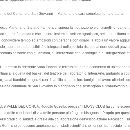
rocinio del Comune di San Giovanni in Marignano e sarà completamente gratuita.
Ippico Marignano, Stefano Palmetti, ci spiega la motivazione e gli aspetti fondament
nte, perché riteniamo che tessere insieme il settore agonistico, nel quale stiamo
condividere tempo ed emozioni con persone con disabilità abbia un valore aggiunto in
ado, abbiano pari possibilità d’integrarsi nella società rispetto ai normodotati grazie al
ontatto costante con gli animali, all’interazione con le famiglie e all’integrazione co
– precisa la referente Anna Pedoni- è felicissima per la riconferma di un’esperienza
i affianca a quella del basket, del teatro e dei laboratori di Integr.Arte, andando a c
sia ai bambini e ragazzi con disabilità che alle loro famiglie, di avere ulteriori opp
azione comunale di San Giovanni in Marignano che sostengono e promuovono queste
LUB VALLE DEL CONCA, Rodolfo Gusella, precisa “Il LIONS CLUB ha come scopo e fin
ento delle condizioni di vita delle persone più fragili e bisognose. Proprio per 
rsi gradi di disabilità e grazie alla collaborazione dell’Associazione Pacassoni, un 
 Galli, che conoscono ampiamente gli studi scientifici che hanno riconosciuto l’alto 