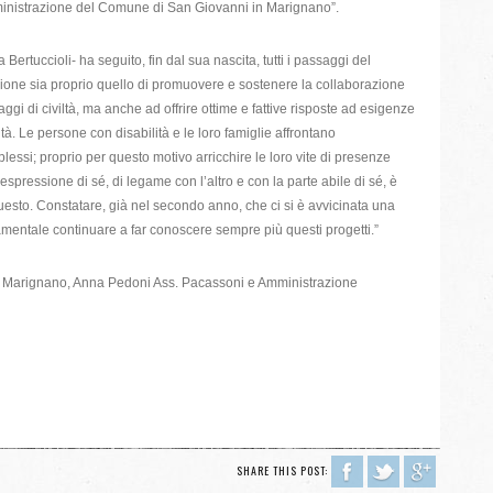
ministrazione del Comune di San Giovanni in Marignano”.
rtuccioli- ha seguito, fin dal sua nascita, tutti i passaggi del
zione sia proprio quello di promuovere e sostenere la collaborazione
gi di civiltà, ma anche ad offrire ottime e fattive risposte ad esigenze
à. Le persone con disabilità e le loro famiglie affrontano
lessi; proprio per questo motivo arricchire le loro vite di presenze
pressione di sé, di legame con l’altro e con la parte abile di sé, è
uesto. Constatare, già nel secondo anno, che ci si è avvicinata una
ntale continuare a far conoscere sempre più questi progetti.”
ppico Marignano, Anna Pedoni Ass. Pacassoni e Amministrazione
SHARE THIS POST: