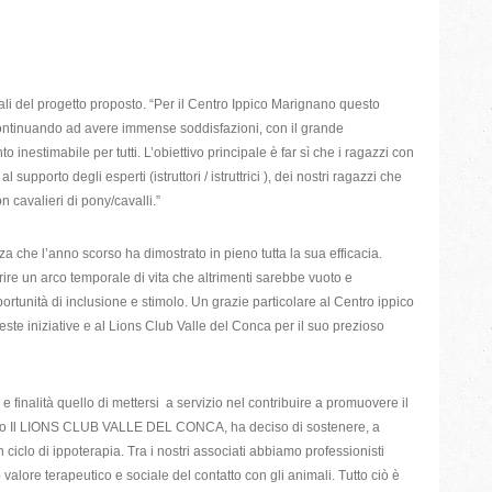
ali del progetto proposto. “Per il Centro Ippico Marignano questo
 continuando ad avere immense soddisfazioni, con il grande
estimabile per tutti. L’obiettivo principale è far sì che i ragazzi con
 supporto degli esperti (istruttori / istruttrici ), dei nostri ragazzi che
n cavalieri di pony/cavalli.”
 che l’anno scorso ha dimostrato in pieno tutta la sua efficacia.
oprire un arco temporale di vita che altrimenti sarebbe vuoto e
ortunità di inclusione e stimolo. Un grazie particolare al Centro ippico
 iniziative e al Lions Club Valle del Conca per il suo prezioso
alità quello di mettersi a servizio nel contribuire a promuovere il
questo Il LIONS CLUB VALLE DEL CONCA, ha deciso di sostenere, a
ciclo di ippoterapia. Tra i nostri associati abbiamo professionisti
valore terapeutico e sociale del contatto con gli animali. Tutto ciò è