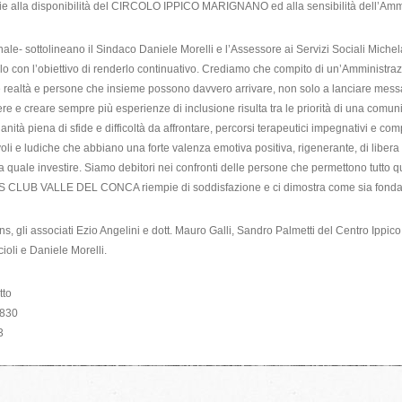
zie alla disponibilità del CIRCOLO IPPICO MARIGNANO ed alla sensibilità dell’Am
- sottolineano il Sindaco Daniele Morelli e l’Assessore ai Servizi Sociali Michela Be
rlo con l’obiettivo di renderlo continuativo. Crediamo che compito di un’Amministra
se realtà e persone che insieme possono davvero arrivare, non solo a lanciare messag
e e creare sempre più esperienze di inclusione risulta tra le priorità di una comunit
ità piena di sfide e difficoltà da affrontare, percorsi terapeutici impegnativi e comp
i e ludiche che abbiano una forte valenza emotiva positiva, rigenerante, di libera es
a quale investire. Siamo debitori nei confronti delle persone che permettono tutto q
S CLUB VALLE DEL CONCA riempie di soddisfazione e ci dimostra come sia fondame
ions, gli associati Ezio Angelini e dott. Mauro Galli, Sandro Palmetti del Centro I
oli e Daniele Morelli.
tto
7830
3