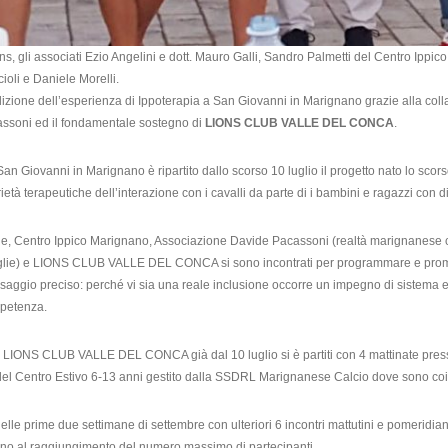
ions, gli associati Ezio Angelini e dott. Mauro Galli, Sandro Palmetti del Centro I
oli e Daniele Morelli.
izione dell’esperienza di Ippoterapia a San Giovanni in Marignano grazie alla co
ssoni ed il fondamentale sostegno di
LIONS CLUB VALLE DEL CONCA
.
San Giovanni in Marignano è ripartito dallo scorso 10 luglio il progetto nato lo scor
ietà terapeutiche dell’interazione con i cavalli da parte di i bambini e ragazzi con dis
 Centro Ippico Marignano, Associazione Davide Pacassoni (realtà marignanese che
amiglie) e LIONS CLUB VALLE DEL CONCA si sono incontrati per programmare e prom
ggio preciso: perché vi sia una reale inclusione occorre un impegno di sistema e la
mpetenza.
LIONS CLUB VALLE DEL CONCA già dal 10 luglio si è partiti con 4 mattinate presso 
del Centro Estivo 6-13 anni gestito dalla SSDRL Marignanese Calcio dove sono coinv
elle prime due settimane di settembre con ulteriori 6 incontri mattutini e pomeridiani
 fino al raggiungimento del numero massimo di partecipanti.