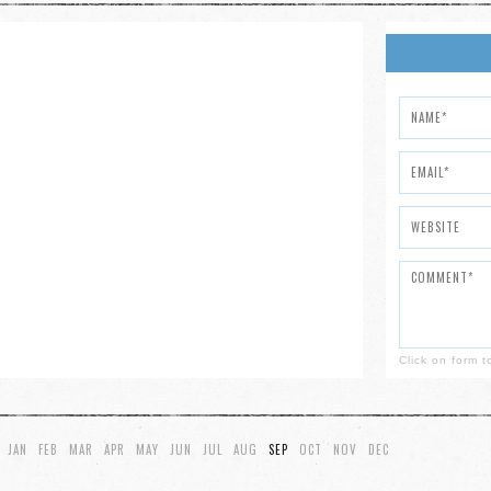
Click on form to
JAN
FEB
MAR
APR
MAY
JUN
JUL
AUG
SEP
OCT
NOV
DEC