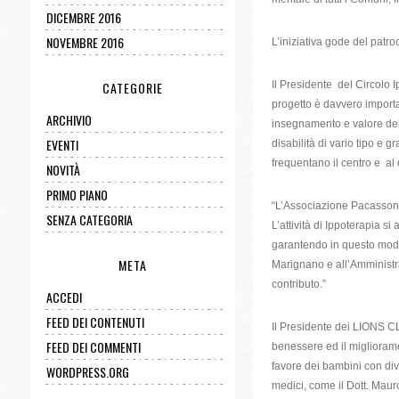
DICEMBRE 2016
NOVEMBRE 2016
L’iniziativa gode del pat
Il Presidente del Circolo 
CATEGORIE
progetto è davvero importa
ARCHIVIO
insegnamento e valore del 
EVENTI
disabilità di vario tipo e gr
frequentano il centro e al c
NOVITÀ
PRIMO PIANO
“L’Associazione Pacassoni 
SENZA CATEGORIA
L’attività di Ippoterapia s
garantendo in questo modo, 
META
Marignano e all’Amministr
contributo.”
ACCEDI
FEED DEI CONTENUTI
Il Presidente dei LIONS C
FEED DEI COMMENTI
benessere ed il miglioram
favore dei bambini con dive
WORDPRESS.ORG
medici, come il Dott. Mauro