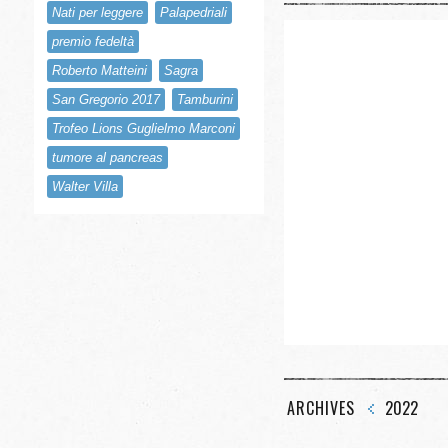
Nati per leggere
Palapedriali
premio fedeltà
Roberto Matteini
Sagra
San Gregorio 2017
Tamburini
Trofeo Lions Guglielmo Marconi
tumore al pancreas
Walter Villa
ARCHIVES
2022