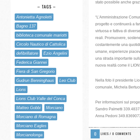
stato possibile anche gra
– TAGS –
Antonietta Agnoletti
“L’Amministrazione Comunale
progetto e continuerà a fa
Bagno 137
virtuosa e fattiva di diver
biblioteca comunale mariotti
reali. Promuovere, sostener
Circolo Nautico di Cattolica
costantemente una quotidian
umane, esperienze piacevol
defibrillatore
Ezio Angelini
una strada importante sull
Federica Giannei
nuova realtà come il LION
Fiera di San Gregorio
Nella foto il presidente L
Gudrun Benninghaus
Leo Club
comunale, Michela Bertucci
Lions
Lions Club Valle del Conca
Per informazioni sul proge
Matteo Gobbi
Morciano
Sandro Palmetti 339.483
Anna Pedoni 349.836907
Morciano di Romagna
Morciano Eagles
0
LIKES / 0 COMMENTS
Morcianolonga